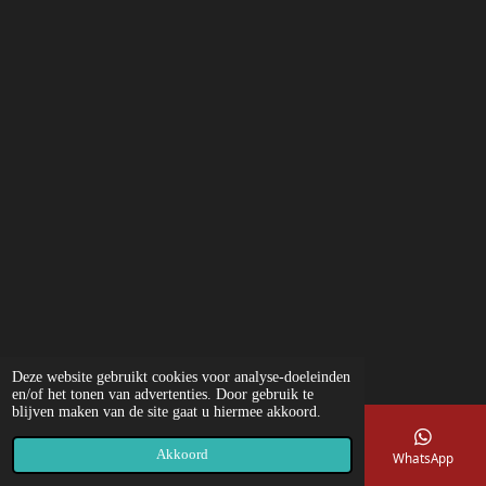
Deze website gebruikt cookies voor analyse-doeleinden
en/of het tonen van advertenties. Door gebruik te
blijven maken van de site gaat u hiermee akkoord.
Akkoord
E-mailadres
Telefoonnummer
Kaart
WhatsApp