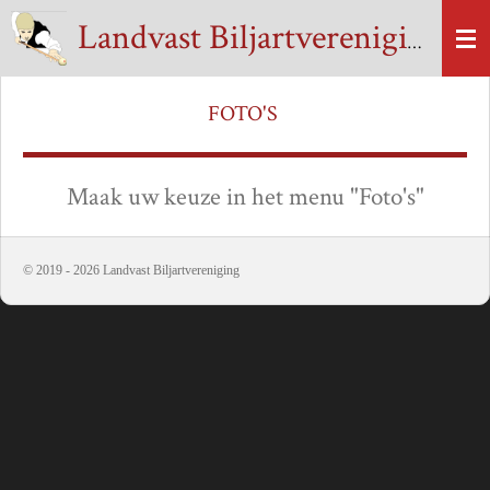
Ga
Landvast Biljartvereniging
direct
naar
de
FOTO'S
hoofdinhoud
Maak uw keuze in het menu "Foto's"
© 2019 - 2026 Landvast Biljartvereniging