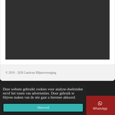
© 2019 - 2026 Landvast Biljartvereniging
Deze website gebruikt cookies voor analyse-doeleinden
en/of het tonen van advertenties. Door gebruik te
blijven maken van de site gaat u hiermee akkoord.
Akkoord
E-mailadres
Telefoonnummer
Kaart
WhatsApp