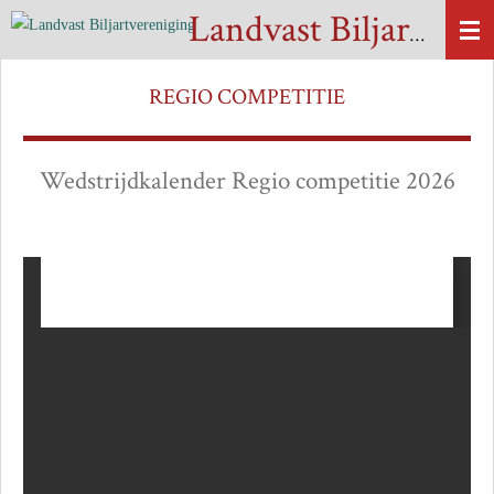
Ga
Landvast Biljartvereniging
direct
naar
REGIO COMPETITIE
de
hoofdinhoud
Wedstrijdkalender Regio competitie 2026