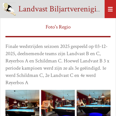
Ga
Landvast Biljartvereniging
direct
naar
de
Foto's Regio
hoofdinhoud
Finale wedstrijden seizoen 2025 gespeeld op 03-12-
2025, deelnemende teams zijn Landvast B en C,
Reyerbos A en Schildman C. Hoewel Landvast B 3 x
periode kampioen werd zijn ze als 3e geëindigd. 1e
werd Schildman C, 2e Landvast C en 4e werd
Reyerbos A