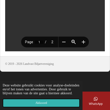
© 2019 - 2026 Landvast Biljartvereniging
Deze website gebruikt cookies voor analyse-doeleinden
en/of het tonen van advertenties. Door gebruik te
blijven maken van de site gaat u hiermee akkoord.
Akkoord
E-mailadres
Telefoonnummer
Kaart
WhatsApp