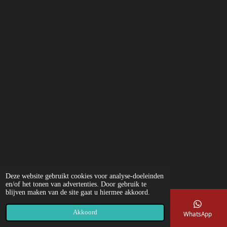
Deze website gebruikt cookies voor analyse-doeleinden
en/of het tonen van advertenties. Door gebruik te
blijven maken van de site gaat u hiermee akkoord.
Akkoord
E-mailadres
Telefoonnummer
Kaart
WhatsApp