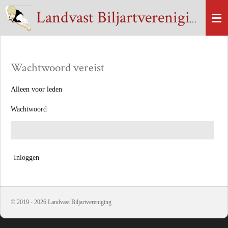
Ga
Landvast Biljartvereniging
direct
naar
de
hoofdinhoud
Wachtwoord vereist
Alleen voor leden
Wachtwoord
Inloggen
© 2019 - 2026 Landvast Biljartvereniging